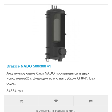
Drazice NADO 500/300 v1
Аккумулирующие баки NADО производятся в двух
исполненияx: с фланцем или с патрубком G 6/4". Бак
соде..
54854 грн
КУПИТЬ В ОДИН КЛИК