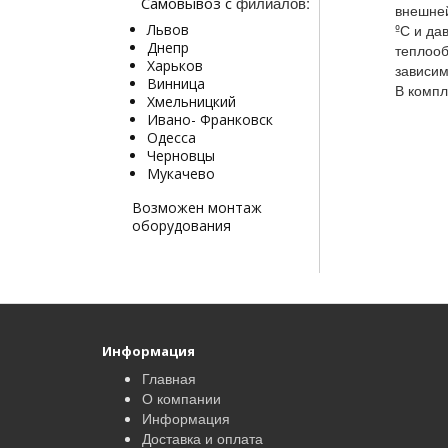
филиалов:
Самовывоз с
внешней
Львов
ºС и да
Днепр
теплооб
Харьков
зависим
Винница
В компл
Хмельницкий
Ивано- Франковск
Одесса
Черновцы
Мукачево
Возможен монтаж
оборудования
Информация
Главная
О компании
Информация
Доставка и оплата