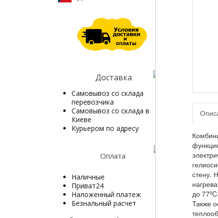
Доставка
Самовывоз со склада
перевозчика
Самовывоз со склада в
Опис
Киеве
Курьером по адресу
Комбини
функцие
электри
Оплата
гелиоси
стену. 
Наличные
нагрева
Приват24
до 77ºC
Наложенный платеж
Безнальный расчет
Также о
теплооб