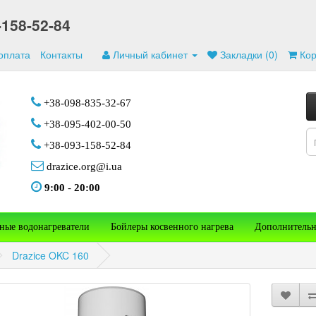
-158-52-84
 оплата
Контакты
Личный кабинет
Закладки (0)
Ко
+38-098-835-32-67
+38-095-402-00-50
+38-093-158-52-84
drazice.org@i.ua
9:00
-
20:00
ные водонагреватели
Бойлеры косвенного нагрева
Дополнительн
Drazice OKC 160