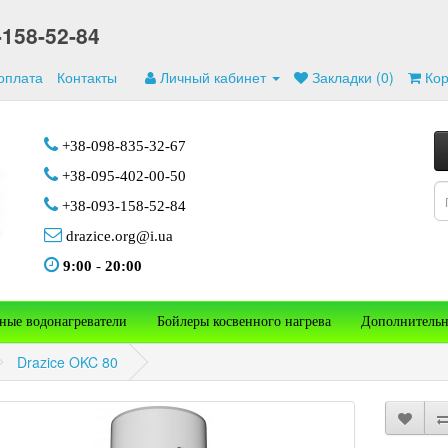
-158-52-84
 оплата
Контакты
Личный кабинет
Закладки (0)
Ко
+38-098-835-32-67
+38-095-402-00-50
+38-093-158-52-84
drazice.org@i.ua
9:00
-
20:00
ные водонагреватели
Бойлеры косвенного нагрева
Дополнительн
Drazice OKC 80