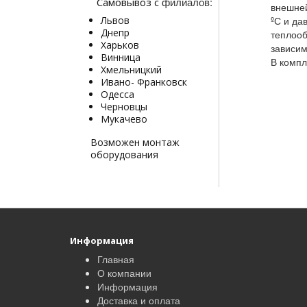
филиалов:
Самовывоз с
внешней
Львов
ºС и да
Днепр
теплооб
Харьков
зависим
Винница
В компл
Хмельницкий
Ивано- Франковск
Одесса
Черновцы
Мукачево
Возможен монтаж
оборудования
Информация
Главная
О компании
Информация
Доставка и оплата