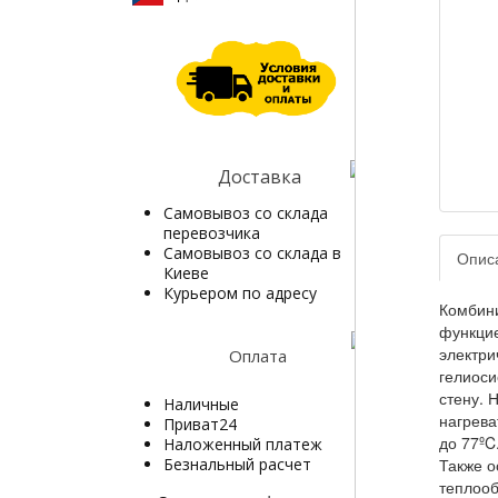
Доставка
Самовывоз со склада
перевозчика
Самовывоз со склада в
Опис
Киеве
Курьером по адресу
Комбини
функцие
электри
Оплата
гелиоси
стену. 
Наличные
нагрева
Приват24
до 77ºC
Наложенный платеж
Безнальный расчет
Также о
теплооб